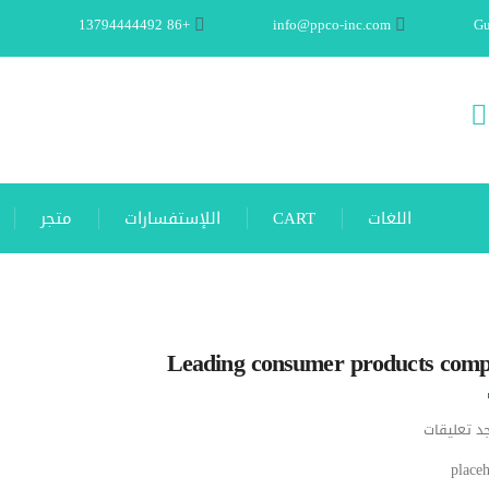
+86 13794444492
info@ppco-inc.com
Gu
اللغات
CART
اللإستفسارات
متجر
Leading consumer products comp
جد تعليقات